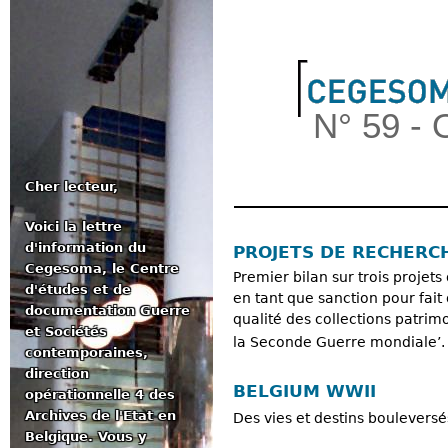
Jum
N° 59 -
Cher lecteur,
Voici la lettre
Menu principal
d'information du
PROJETS DE RECHERC
Cegesoma, le Centre
Premier bilan sur trois projet
d'études et de
en tant que sanction pour fait
documentation Guerre
qualité des collections patri
et Sociétés
la Seconde Guerre mondiale’.
contemporaines,
direction
BELGIUM WWII
opérationnelle 4 des
Archives de l'Etat en
Des vies et destins boulevers
Belgique. Vous y