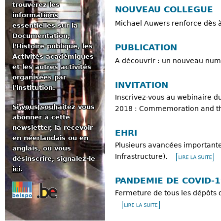
trouverez les
NOUVEAU COLLEGUE
informations
Michael Auwers renforce dès 
essentielles sur la
Documentation,
PUBLICATION
l'Histoire publique, les
Activités académiques
A découvrir : un nouveau num
et les autres activités
organisées par
INVITATION
l'institution.
Inscrivez-vous au webinaire 
Si vous souhaitez vous
Bonne lecture!
2018 : Commemoration and the
abonner à cette
newsletter, la recevoir
EHRI
en néerlandais ou en
Plusieurs avancées important
anglais, ou vous
Infrastructure).
désinscrire, signalez-le
ici
.
PANDEMIE DE COVID-1
Fermeture de tous les dépôts 