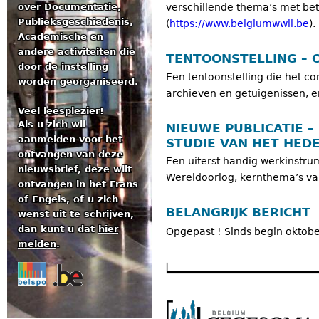
over Documentatie,
verschillende thema’s met bet
Publieksgeschiedenis,
(
https://www.belgiumwwii.be
).
Academische en
andere activiteiten die
TENTOONSTELLING – O
door de instelling
Een tentoonstelling die het c
worden georganiseerd.
archieven en getuigenissen, en
Veel leesplezier!
Als u zich wil
NIEUWE PUBLICATIE 
aanmelden voor het
STUDIE VAN HET HED
ontvangen van deze
Een uiterst handig werkinstr
nieuwsbrief, deze wilt
Wereldoorlog, kernthema’s v
ontvangen in het Frans
of Engels, of u zich
BELANGRIJK BERICHT
wenst uit te schrijven,
dan kunt u dat
hier
Opgepast ! Sinds begin oktob
melden
.