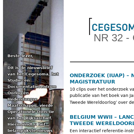
Jum
NR 32 -
Beste lezer,
Dit is de nieuwsbrief
Hoofdmenu
van het Cegesoma, het
ONDERZOEK (IUAP) – 
Studie- en
MAGISTRATUUR
Documentatiecentrum
10 clips over het onderzoek v
Oorlog en
publicatie van het boek van J
Hedendaagse
Tweede Wereldoorlog’ over de
Maatschappij, vierde
Operationele Directie
BELGIUM WWII – LAN
van het Rijksarchief.
TWEEDE WERELDOOR
Hierin vindt u het
belangrijkste nieuws
Een interactief referentie-ins