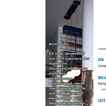
Beste lezer,
Dit is de nieuwsbrief
Ho
van het Cegesoma, het
DE
Studie- en
Ontd
Documentatiecentrum
Oorlog en
BE
Hedendaagse
Maatschappij, vierde
Belg
Operationele Directie
van het Rijksarchief.
Hierin vindt u het
UI
belangrijkste nieuws