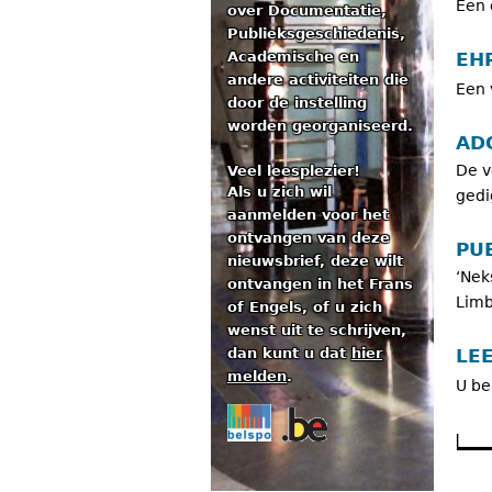
Een 
over Documentatie,
Publieksgeschiedenis,
EH
Academische en
andere activiteiten die
Een 
door de instelling
worden georganiseerd.
AD
De v
Veel leesplezier!
Als u zich wil
gedi
aanmelden voor het
ontvangen van deze
PUB
nieuwsbrief, deze wilt
‘Nek
ontvangen in het Frans
Limb
of Engels, of u zich
wenst uit te schrijven,
dan kunt u dat
hier
LE
melden
.
U be