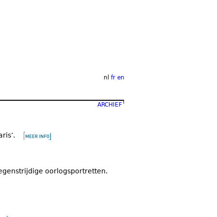
nl
fr
en
ARCHIEF
ris’.
egenstrijdige oorlogsportretten.