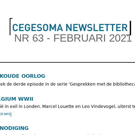
Jump to navigation
NR 63 - FEBRUARI 2021
ofdmenu
 KOUDE OORLOG
ek de derde episode in de serie ‘Gesprekken met de bibliotheca
LGIUM WWII
ië in exil in Londen. Marcel Louette en Leo Vindevogel, uiterst t
TNODIGING