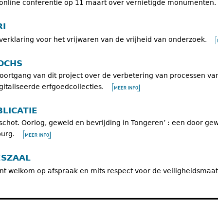
online conferentie op 11 maart over vernietigde monumenten.
RI
verklaring voor het vrijwaren van de vrijheid van onderzoek.
OCHS
oortgang van dit project over de verbetering van processen van
gitaliseerde erfgoedcollecties.
LICATIE
schot. Oorlog, geweld en bevrijding in Tongeren’ : een door ge
urg.
ESZAAL
nt welkom op afspraak en mits respect voor de veiligheidsmaat