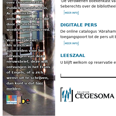
‘De verdwenen boekenkast van
over Documentatie,
Seberechts over de bibliothee
Publieksgeschiedenis,
Academische en
andere activiteiten die
DIGITALE PERS
door de instelling
worden georganiseerd.
De online catalogus ‘Abraham
toegangspoort tot de pers uit
Veel leesplezier!
Als u zich wil
aanmelden voor het
LEESZAAL
ontvangen van deze
nieuwsbrief, deze wilt
U blijft welkom op reservatie 
ontvangen in het Frans
of Engels, of u zich
wenst uit te schrijven,
dan kunt u dat
hier
melden
.