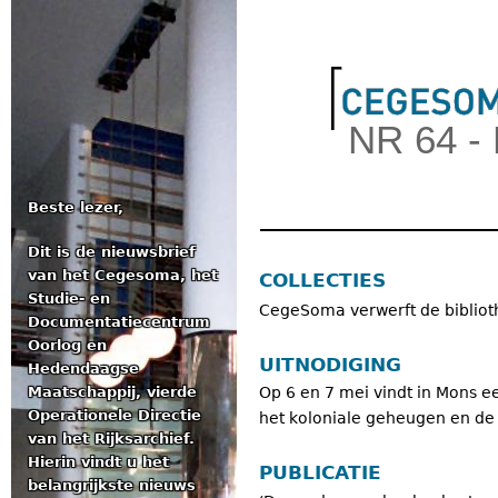
Jum
NR 64 -
Beste lezer,
Dit is de nieuwsbrief
Hoofdmenu
van het Cegesoma, het
COLLECTIES
Studie- en
CegeSoma verwerft de bibliot
Documentatiecentrum
Oorlog en
UITNODIGING
Hedendaagse
Maatschappij, vierde
Op 6 en 7 mei vindt in Mons e
Operationele Directie
het koloniale geheugen en de 
van het Rijksarchief.
Hierin vindt u het
PUBLICATIE
belangrijkste nieuws