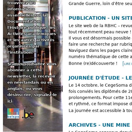
trouverez les
Grande Guerre, loin d’être seu
informations
essentielles sur la
PUBLICATION - UN SI
Documentation,
Le site web de la RBHC – revue
l'Histoire publique, les
tout récemment peau neuve !
Activités académiques
Il vous est désormais possible
et les autres activités
faire une recherche par rubr
organisées par
Naviguez dans les pages clair
l'institution.
numéro thématique de cette an
Bonne (re)découverte !
Si vous souhaitez vous
Bonne lecture!
abonner à cette
newsletter, la recevoir
JOURNÉE D'ÉTUDE - L
en néerlandais ou en
Le 14 octobre, le CegeSoma do
anglais, ou vous
fois conviés les diplômés de 
désinscrire, signalez-le
prolongements. Pour cette 11e
ici
.
et rythmé, ce format impose d’
La journée est accessible à to
ARCHIVES - UNE MINE