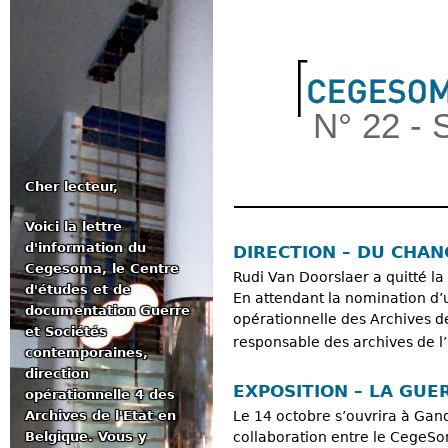
Jum
N° 22 -
Cher lecteur,
Voici la lettre
Menu principal
d'information du
DIRECTION – DU CHA
Cegesoma, le Centre
Rudi Van Doorslaer a quitté la 
d'études et de
En attendant la nomination d’
documentation Guerre
opérationnelle des Archives de
et Sociétés
responsable des archives de l
contemporaines,
direction
EXPOSITION – LA GUE
opérationnelle 4 des
Archives de l'Etat en
Le 14 octobre s’ouvrira à Gand
Belgique. Vous y
collaboration entre le CegeSo