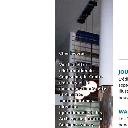
Cher lecteur,
Voici la lettre
Me
d'information du
JO
Cegesoma, le Centre
L'éd
d'études et de
sept
documentation Guerre
illu
et Sociétés
nouv
contemporaines,
direction
WA
opérationnelle 4 des
Archives de l'Etat en
Les 
Belgique. Vous y
pend