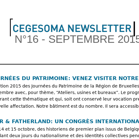
Jump to navigation
N°16 - SEPTEMBRE 201
nu principal
URNÉES DU PATRIMOINE: VENEZ VISITER NOTRE
ition 2015 des Journées du Patrimoine de la Région de Bruxelles-
embre avec, pour thème, “Ateliers, usines et bureaux”. Le pro
strant cette thématique et qui, soit ont conservé leur vocation pr
elle affectation. Notre bâtiment est du nombre. Il sera accessi
R & FATHERLAND: UN CONGRÈS INTERNATIONA
14 et 15 octobre, des historiens de premier plan issus de Belgiq
ant deux jours du nationalisme et des identités collectives pe