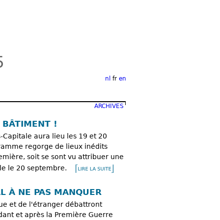
5
nl
fr
en
ARCHIVES
 BÂTIMENT !
Capitale aura lieu les 19 et 20
gramme regorge de lieux inédits
emière, soit se sont vu attribuer une
ble le 20 septembre.
L À NE PAS MANQUER
ue et de l'étranger débattront
ndant et après la Première Guerre