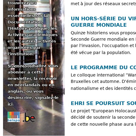
trouverez les
met à jour des réseaux secret
informations
essentielles sur la
UN HORS-SÉRIE DU VI
Documentation,
GUERRE MONDIALE
l'Histoire publique, les
Quinze historiens vous proposen
Activités académiques
Seconde Guerre mondiale en Bel
et les autres activités
par l'invasion, l'occupation et
organisées par
été vécue par la population.
l'institution.
Si vous souhaitez vous
Bonne lecture!
LE PROGRAMME DU CO
abonner à cette
Le colloque international “War
newsletter, la recevoir
Bruxelles cet automne. D'émin
en néerlandais ou en
nationalisme et des identités 
anglais, ou vous
désinscrire, signalez-le
EHRI SE POURSUIT SO
ici
.
Le projet "European Holocaust
décidé de soutenir la seconde
de cette nouvelle phase aura li