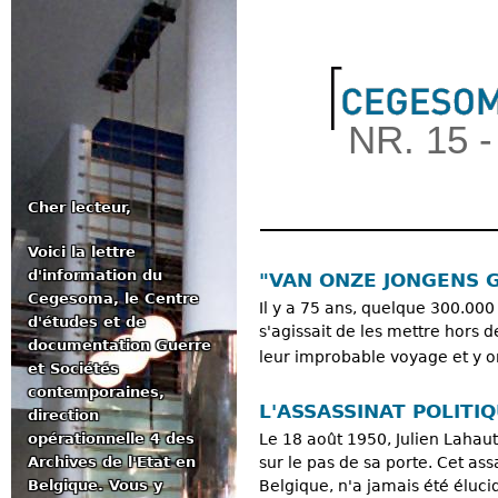
Jum
NR. 15 
Cher lecteur,
Voici la lettre
Menu principal
d'information du
"VAN ONZE JONGENS 
Cegesoma, le Centre
Il y a 75 ans, quelque 300.00
d'études et de
s'agissait de les mettre hors d
documentation Guerre
leur improbable voyage et y on
et Sociétés
contemporaines,
L'ASSASSINAT POLITI
direction
opérationnelle 4 des
Le 18 août 1950, Julien Lahaut
Archives de l'Etat en
sur le pas de sa porte. Cet as
Belgique. Vous y
Belgique, n'a jamais été éluci