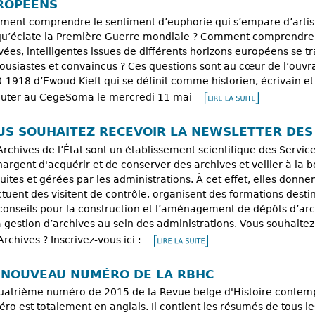
ROPÉENS
ent comprendre le sentiment d’euphorie qui s’empare d’artistes
qu’éclate la Première Guerre mondiale ? Comment comprendre 
ivées, intelligentes issues de différents horizons européens se t
ousiastes et convaincus ? Ces questions sont au cœur de l’ou
-1918 d’Ewoud Kieft qui se définit comme historien, écrivain e
outer au CegeSoma le mercredi 11 mai
US SOUHAITEZ RECEVOIR LA NEWSLETTER DES 
Archives de l’État sont un établissement scientifique des Service
hargent d'acquérir et de conserver des archives et veiller à la
uites et gérées par les administrations. À cet effet, elles donn
ctuent des visitent de contrôle, organisent des formations dest
conseils pour la construction et l’aménagement de dépôts d’arch
a gestion d’archives au sein des administrations. Vous souhaite
Archives ? Inscrivez-vous ici :
 NOUVEAU NUMÉRO DE LA RBHC
uatrième numéro de 2015 de la Revue belge d'Histoire contemp
ro est totalement en anglais. Il contient les résumés de tous le