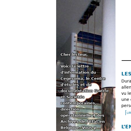
Cher lecteur,
Voici la lettre
Me
d'information du
LE
Cegesoma, le Centre
Dura
d'études et de
alle
documentation Guerre
vu l
et Sociétés
une 
contemporaines,
pers
direction
opérationnelle 4 des
Archives de l'Etat en
L’
Belgique. Vous y