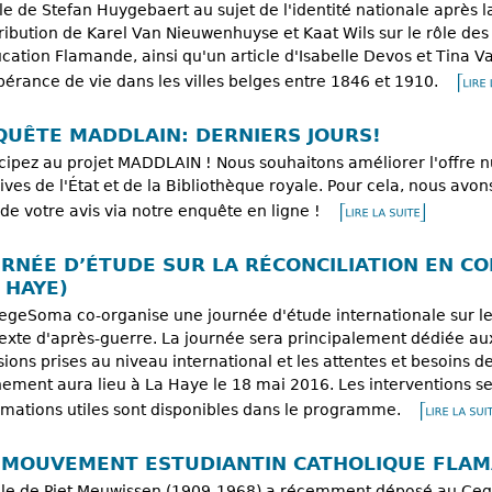
cle de Stefan Huygebaert au sujet de l'identité nationale après 
ribution de Karel Van Nieuwenhuyse et Kaat Wils sur le rôle des
ucation Flamande, ainsi qu'un article d'Isabelle Devos et Tina 
pérance de vie dans les villes belges entre 1846 et 1910.
QUÊTE MADDLAIN: DERNIERS JOURS!
icipez au projet MADDLAIN ! Nous souhaitons améliorer l'offr
ives de l'État et de la Bibliothèque royale. Pour cela, nous avon
 de votre avis via notre enquête en ligne !
URNÉE D’ÉTUDE SUR LA RÉCONCILIATION EN C
 HAYE)
egeSoma co-organise une journée d'étude internationale sur le
exte d'après-guerre. La journée sera principalement dédiée aux 
sions prises au niveau international et les attentes et besoins
ement aura lieu à La Haye le 18 mai 2016. Les interventions se 
rmations utiles sont disponibles dans le programme.
 MOUVEMENT ESTUDIANTIN CATHOLIQUE FLAM
ille de Piet Meuwissen (1909-1968) a récemment déposé au Ceg