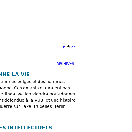
nl
fr
en
ARCHIVES
NNE LA VIE
es femmes belges et des hommes
magne. Ces enfants n'auraient pas
 Gerlinda Swillen viendra nous donner
nt défendue à la VUB, et une histoire
erre sur l'axe Bruxelles-Berlin”.
ES INTELLECTUELS