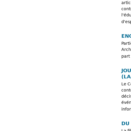
arti
cont
l'éd
d'es
EN
Part
Arch
part
JO
(LA
Le C
cont
déci
évén
info
DU
La f